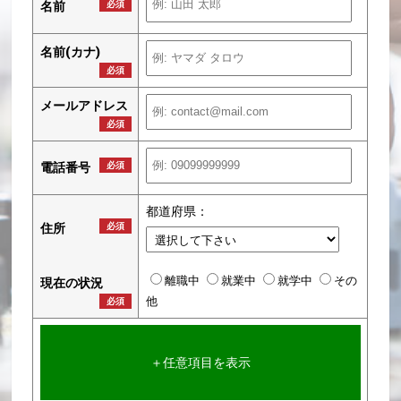
名前
必須
名前(カナ)
必須
メールアドレス
必須
電話番号
必須
都道府県：
住所
必須
離職中
就業中
就学中
その
現在の状況
他
必須
＋任意項目を表示