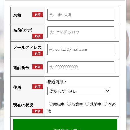
名前
必須
名前(カナ)
必須
メールアドレス
必須
電話番号
必須
都道府県：
住所
必須
離職中
就業中
就学中
その
現在の状況
他
必須