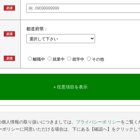
必須
都道府県：
必須
必須
離職中
就業中
就学中
その他
＋任意項目を表示
の個人情報の取り扱いにつきましては、
プライバシーポ リシー
をご覧く
ーポリシーに同意いただける場合は、下にある【確認へ】をクリックし