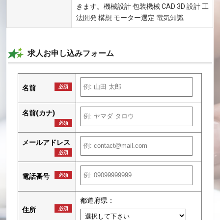
きます。機械設計 包装機械 CAD 3D 設計 工
法開発 構想 モーター選定 電気知識
求人お申し込みフォーム
名前
必須
名前(カナ)
必須
メールアドレス
必須
電話番号
必須
都道府県：
住所
必須