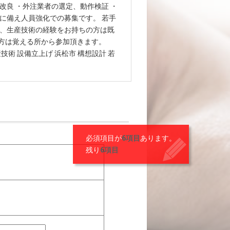
改良 ・外注業者の選定、動作検証 ・
に備え人員強化での募集です。 若手
備、生産技術の経験をお持ちの方は既
方は覚える所から参加頂きます。
術 設備立上げ 浜松市 構想設計 若
必須項目が
6項目
あります。
残り
6項目