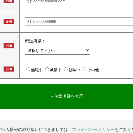
必須
必須
都道府県：
必須
必須
離職中
就業中
就学中
その他
＋任意項目を表示
の個人情報の取り扱いにつきましては、
プライバシーポ リシー
をご覧く