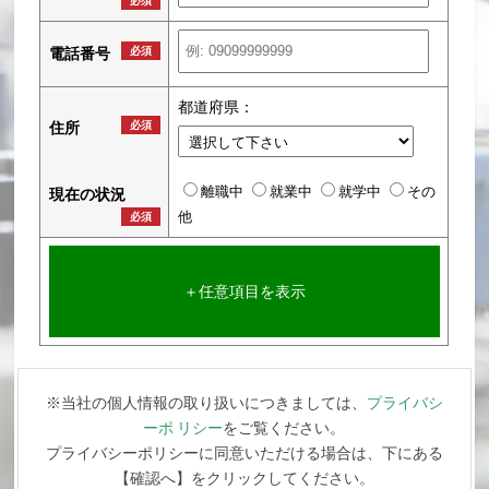
必須
電話番号
必須
都道府県：
住所
必須
離職中
就業中
就学中
その
現在の状況
他
必須
＋任意項目を表示
※当社の個人情報の取り扱いにつきましては、
プライバシ
ーポ リシー
をご覧ください。
プライバシーポリシーに同意いただける場合は、下にある
【確認へ】をクリックしてください。