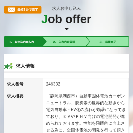
求人お申し込み
J
ob offer
求人情報
求人番号
246332
求人概要
（静岡県湖西市）自動車固体電池カーボン
ニュートラル、脱炭素の世界的な動きから
電気自動車・EV化の流れが顕著になってき
ており、ＥＶやＰＨＶ向けの電池開発が進
められております。性能を飛躍的に向上さ
せる為に、全固体電池の開発を行って頂き