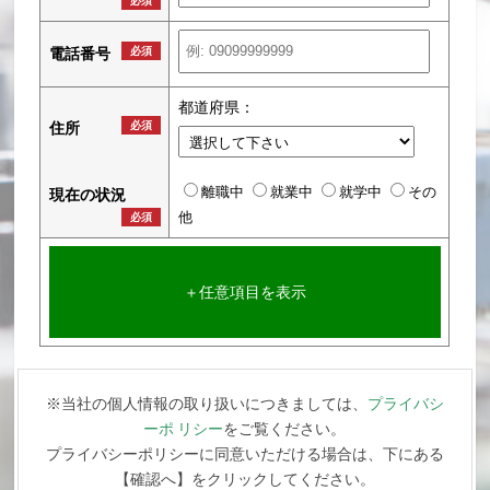
必須
電話番号
必須
都道府県：
住所
必須
離職中
就業中
就学中
その
現在の状況
他
必須
＋任意項目を表示
※当社の個人情報の取り扱いにつきましては、
プライバシ
ーポ リシー
をご覧ください。
プライバシーポリシーに同意いただける場合は、下にある
【確認へ】をクリックしてください。