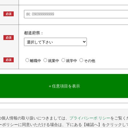
必須
都道府県：
必須
必須
離職中
就業中
就学中
その他
＋任意項目を表示
の個人情報の取り扱いにつきましては、
プライバシーポ リシー
をご覧く
ーポリシーに同意いただける場合は、下にある【確認へ】をクリックし