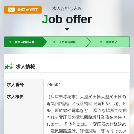
求人お申し込み
J
ob offer
求人情報
求人番号
246504
求人概要
（兵庫県赤穂市）大型変圧器大型変圧器の
電気回路設計／設計補助 発電所や工場、ビ
ル、新幹線や電車など、 様々な場所で使用
される変圧器の電気回路設計業務をお任せ
します。 具体的には… ・変圧器の仕様決め
・電気回路設計、評価試験 等 今までのス