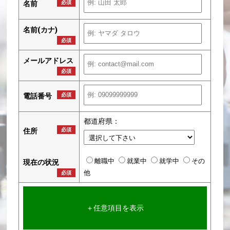
名前
必須
名前(カナ)
必須
メールアドレス
必須
電話番号
必須
都道府県：
住所
必須
離職中
就業中
就学中
その
現在の状況
他
必須
＋任意項目を表示