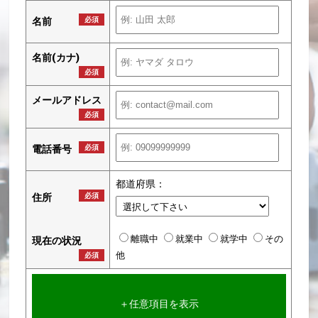
名前
必須
名前(カナ)
必須
メールアドレス
必須
電話番号
必須
都道府県：
住所
必須
離職中
就業中
就学中
その
現在の状況
他
必須
＋任意項目を表示