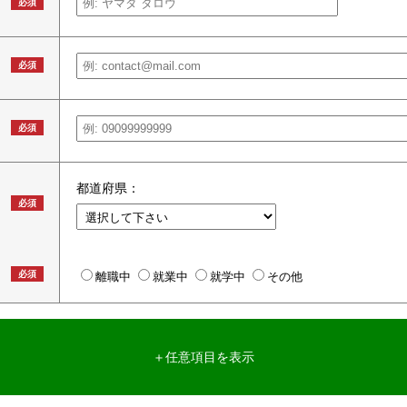
必須
必須
必須
都道府県：
必須
必須
離職中
就業中
就学中
その他
＋任意項目を表示