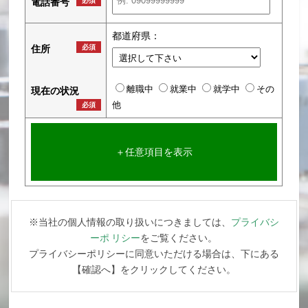
電話番号
必須
都道府県：
住所
必須
離職中
就業中
就学中
その
現在の状況
他
必須
＋任意項目を表示
※当社の個人情報の取り扱いにつきましては、
プライバシ
ーポ リシー
をご覧ください。
プライバシーポリシーに同意いただける場合は、下にある
【確認へ】をクリックしてください。