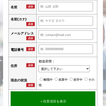
名前
必須
名前(カナ)
必須
メールアドレス
必須
電話番号
必須
都道府県：
住所
必須
離職中
就業中
就学中
その
現在の状況
他
必須
＋任意項目を表示