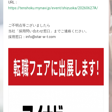
URL：
https://tenshoku.mynavi.jp/event/shizuoka/20260627A/
ご不明点等ございましたら
当社「採用問い合わせ窓口」までご連絡ください。
採用窓口：info@star-w-t.com